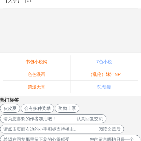
【大亨】（01
书包小说网
7色小说
色色漫画
（乱伦）妹汁NP
禁漫天堂
51动漫
热门标签
皮皮夏
会有多种奖励
奖励丰厚
请为您喜欢的作者加油吧！ 认真回复交流
请点击页面右边的小手图标支持楼主。 阅读文章后
希望在回复那里留下您的心得感受 您的留言哪怕只是一个