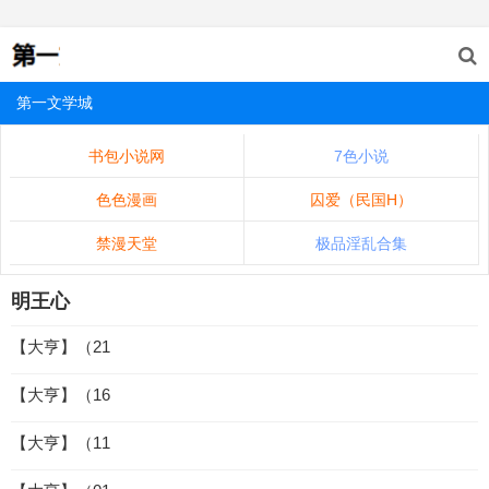
第一文学城
书包小说网
7色小说
色色漫画
囚爱（民国H）
禁漫天堂
极品淫乱合集
明王心
【大亨】（21
【大亨】（16
【大亨】（11