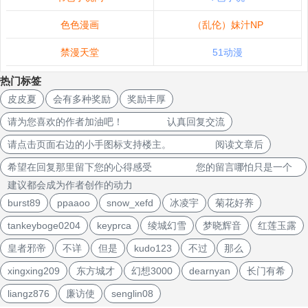
色色漫画
（乱伦）妹汁NP
禁漫天堂
51动漫
热门标签
皮皮夏
会有多种奖励
奖励丰厚
请为您喜欢的作者加油吧！ 认真回复交流
请点击页面右边的小手图标支持楼主。 阅读文章后
希望在回复那里留下您的心得感受 您的留言哪怕只是一个
建议都会成为作者创作的动力
burst89
ppaaoo
snow_xefd
冰凌宇
菊花好养
tankeyboge0204
keyprca
绫城幻雪
梦晓辉音
红莲玉露
皇者邪帝
不详
但是
kudo123
不过
那么
xingxing209
东方城才
幻想3000
dearnyan
长门有希
liangz876
廉访使
senglin08