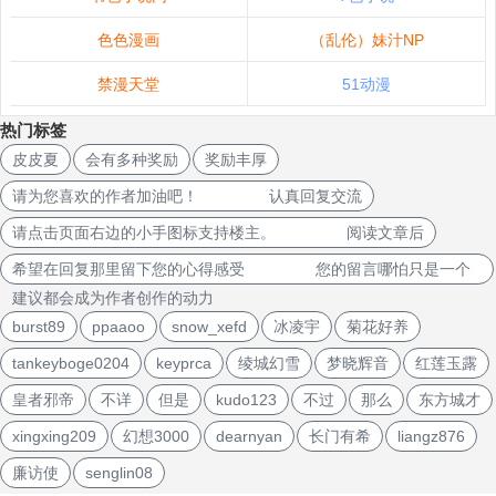
色色漫画
（乱伦）妹汁NP
禁漫天堂
51动漫
热门标签
皮皮夏
会有多种奖励
奖励丰厚
请为您喜欢的作者加油吧！ 认真回复交流
请点击页面右边的小手图标支持楼主。 阅读文章后
希望在回复那里留下您的心得感受 您的留言哪怕只是一个
建议都会成为作者创作的动力
burst89
ppaaoo
snow_xefd
冰凌宇
菊花好养
tankeyboge0204
keyprca
绫城幻雪
梦晓辉音
红莲玉露
皇者邪帝
不详
但是
kudo123
不过
那么
东方城才
xingxing209
幻想3000
dearnyan
长门有希
liangz876
廉访使
senglin08