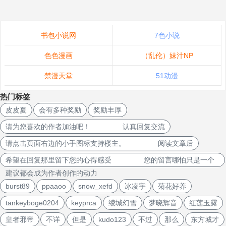
书包小说网
7色小说
色色漫画
（乱伦）妹汁NP
禁漫天堂
51动漫
热门标签
皮皮夏
会有多种奖励
奖励丰厚
请为您喜欢的作者加油吧！ 认真回复交流
请点击页面右边的小手图标支持楼主。 阅读文章后
希望在回复那里留下您的心得感受 您的留言哪怕只是一个
建议都会成为作者创作的动力
burst89
ppaaoo
snow_xefd
冰凌宇
菊花好养
tankeyboge0204
keyprca
绫城幻雪
梦晓辉音
红莲玉露
皇者邪帝
不详
但是
kudo123
不过
那么
东方城才