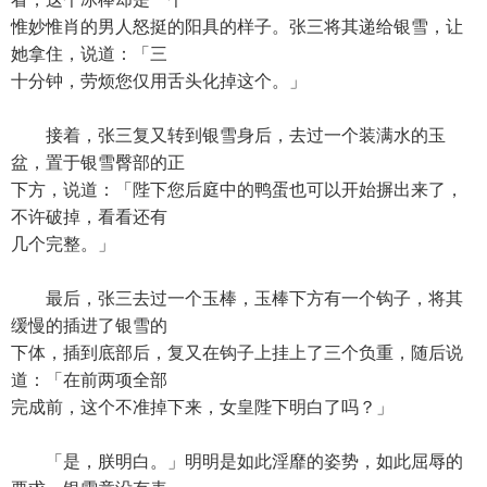
惟妙惟肖的男人怒挺的阳具的样子。张三将其递给银雪，让
她拿住，说道：「三
十分钟，劳烦您仅用舌头化掉这个。」
接着，张三复又转到银雪身后，去过一个装满水的玉
盆，置于银雪臀部的正
下方，说道：「陛下您后庭中的鸭蛋也可以开始摒出来了，
不许破掉，看看还有
几个完整。」
最后，张三去过一个玉棒，玉棒下方有一个钩子，将其
缓慢的插进了银雪的
下体，插到底部后，复又在钩子上挂上了三个负重，随后说
道：「在前两项全部
完成前，这个不准掉下来，女皇陛下明白了吗？」
「是，朕明白。」明明是如此淫靡的姿势，如此屈辱的