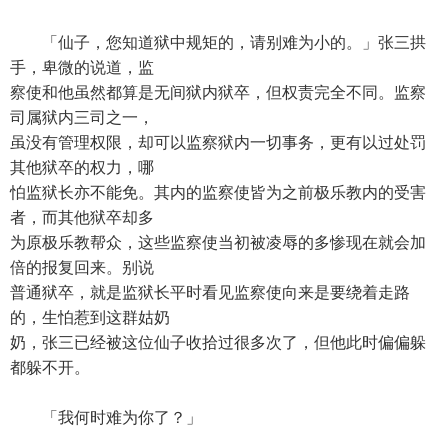
「仙子，您知道狱中规矩的，请别难为小的。」张三拱
手，卑微的说道，监
察使和他虽然都算是无间狱内狱卒，但权责完全不同。监察
司属狱内三司之一，
虽没有管理权限，却可以监察狱内一切事务，更有以过处罚
其他狱卒的权力，哪
怕监狱长亦不能免。其内的监察使皆为之前极乐教内的受害
者，而其他狱卒却多
为原极乐教帮众，这些监察使当初被凌辱的多惨现在就会加
倍的报复回来。别说
普通狱卒，就是监狱长平时看见监察使向来是要绕着走路
的，生怕惹到这群姑奶
奶，张三已经被这位仙子收拾过很多次了，但他此时偏偏躲
都躲不开。
「我何时难为你了？」