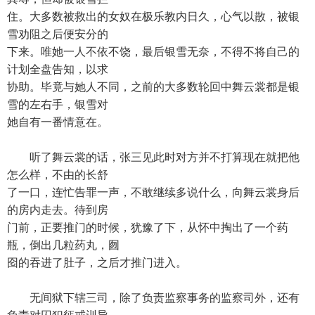
住。大多数被救出的女奴在极乐教内日久，心气以散，被银
雪劝阻之后便安分的
下来。唯她一人不依不饶，最后银雪无奈，不得不将自己的
计划全盘告知，以求
协助。毕竟与她人不同，之前的大多数轮回中舞云裳都是银
雪的左右手，银雪对
她自有一番情意在。
听了舞云裳的话，张三见此时对方并不打算现在就把他
怎么样，不由的长舒
了一口，连忙告罪一声，不敢继续多说什么，向舞云裳身后
的房内走去。待到房
门前，正要推门的时候，犹豫了下，从怀中掏出了一个药
瓶，倒出几粒药丸，囫
囵的吞进了肚子，之后才推门进入。
无间狱下辖三司，除了负责监察事务的监察司外，还有