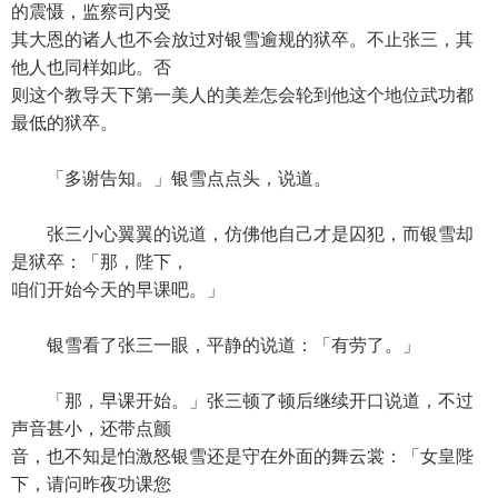
的震慑，监察司内受
其大恩的诸人也不会放过对银雪逾规的狱卒。不止张三，其
他人也同样如此。否
则这个教导天下第一美人的美差怎会轮到他这个地位武功都
最低的狱卒。
「多谢告知。」银雪点点头，说道。
张三小心翼翼的说道，仿佛他自己才是囚犯，而银雪却
是狱卒：「那，陛下，
咱们开始今天的早课吧。」
银雪看了张三一眼，平静的说道：「有劳了。」
「那，早课开始。」张三顿了顿后继续开口说道，不过
声音甚小，还带点颤
音，也不知是怕激怒银雪还是守在外面的舞云裳：「女皇陛
下，请问昨夜功课您