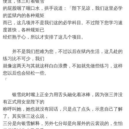
便宜，张三盯着银雪
的屁股咽了咽口水，拱手说道：「陛下见谅，我们这里必学
的监狱内的各种规矩
而已，这几项并不是我们这的必学科目。不过陛下您学习速
度甚快，各种规矩已
经烂熟于心，所以才安排了这几个项目。
并不是我们想难为您，不过以后在狱内生活，这几处的
练习比不可少，我们
就像这两天与其就这样白白浪费，不如就先做些练习，这样
您以后也会轻松一些。
「
银雪此时嘴上正全力用舌头融化着冰棒，因为张三并没
有正式用女皇陛下的
称呼叫她，她也就没有回话，只是点了点头，示意自己了解
了。其实张三这么说，
三分是向银雪解释，另外七分却是向屋外的云裳说的，生怕