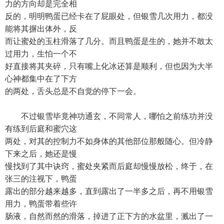
力的方向却是完全相
反的，明明鸭蛋已经卡在了屁眼处，但银雪几次用力，都没
能将其摒出体外，反
而让蜜处的玉柱滑落了几分。而且鸭蛋是生的，她并不敢太
过用力，生怕一个不
好直接将其夹碎，只有嘴上化冰还算是顺利，但也因为大半
心神都集中在了下方
的两处，舌头总是不自觉的停下一会。
不过银雪毕竟神功通玄，不同常人，哪怕之前练功并没
有练到后庭和蜜穴这
两处，对其的控制力不如身体的其他部位那般随心。但冷静
下来之后，她还是慢
慢找到了其中诀窍，蜜处夹紧而后庭却慢慢放松，终于，在
张三的注视下，鸭蛋
露出的部分越来越多，直到露出了一半多之后，再不用银雪
用力，鸭蛋带着些许
肠液，自然而然的滑落，掉进了正下方的水盆里，溅出了一