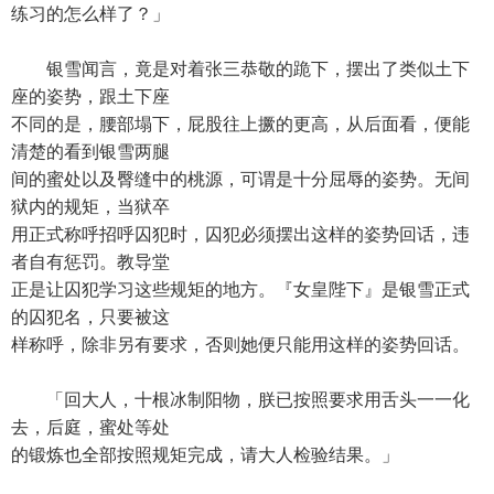
练习的怎么样了？」
银雪闻言，竟是对着张三恭敬的跪下，摆出了类似土下
座的姿势，跟土下座
不同的是，腰部塌下，屁股往上撅的更高，从后面看，便能
清楚的看到银雪两腿
间的蜜处以及臀缝中的桃源，可谓是十分屈辱的姿势。无间
狱内的规矩，当狱卒
用正式称呼招呼囚犯时，囚犯必须摆出这样的姿势回话，违
者自有惩罚。教导堂
正是让囚犯学习这些规矩的地方。『女皇陛下』是银雪正式
的囚犯名，只要被这
样称呼，除非另有要求，否则她便只能用这样的姿势回话。
「回大人，十根冰制阳物，朕已按照要求用舌头一一化
去，后庭，蜜处等处
的锻炼也全部按照规矩完成，请大人检验结果。」