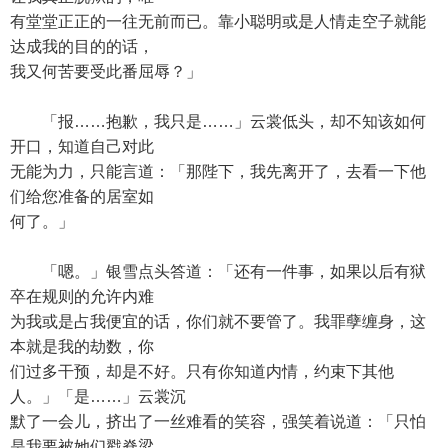
有堂堂正正的一往无前而已。靠小聪明或是人情走空子就能
达成我的目的的话，
我又何苦要受此番屈辱？」
「报……抱歉，我只是……」云裳低头，却不知该如何
开口，知道自己对此
无能为力，只能言道：「那陛下，我先离开了，去看一下他
们给您准备的居室如
何了。」
「嗯。」银雪点头答道：「还有一件事，如果以后有狱
卒在规则的允许内难
为我或是占我便宜的话，你们就不要管了。我罪孽缠身，这
本就是我的劫数，你
们过多干预，却是不好。只有你知道内情，约束下其他
人。」「是……」云裳沉
默了一会儿，挤出了一丝难看的笑容，强笑着说道：「只怕
是我要被她们戳脊梁