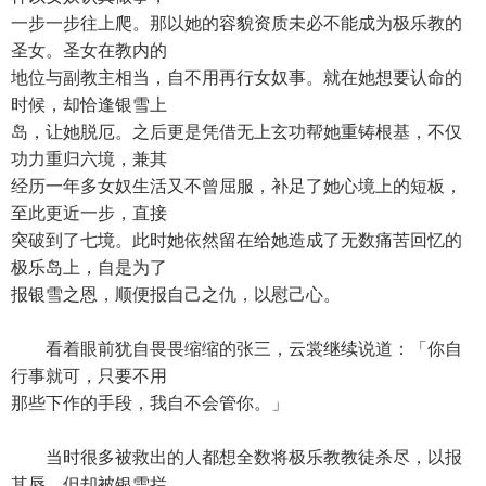
一步一步往上爬。那以她的容貌资质未必不能成为极乐教的
圣女。圣女在教内的
地位与副教主相当，自不用再行女奴事。就在她想要认命的
时候，却恰逢银雪上
岛，让她脱厄。之后更是凭借无上玄功帮她重铸根基，不仅
功力重归六境，兼其
经历一年多女奴生活又不曾屈服，补足了她心境上的短板，
至此更近一步，直接
突破到了七境。此时她依然留在给她造成了无数痛苦回忆的
极乐岛上，自是为了
报银雪之恩，顺便报自己之仇，以慰己心。
看着眼前犹自畏畏缩缩的张三，云裳继续说道：「你自
行事就可，只要不用
那些下作的手段，我自不会管你。」
当时很多被救出的人都想全数将极乐教教徒杀尽，以报
其辱，但却被银雪拦