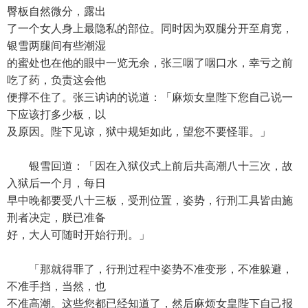
臀板自然微分，露出
了一个女人身上最隐私的部位。同时因为双腿分开至肩宽，
银雪两腿间有些潮湿
的蜜处也在他的眼中一览无余，张三咽了咽口水，幸亏之前
吃了药，负责这会他
便撑不住了。张三讷讷的说道：「麻烦女皇陛下您自己说一
下应该打多少板，以
及原因。陛下见谅，狱中规矩如此，望您不要怪罪。」
银雪回道：「因在入狱仪式上前后共高潮八十三次，故
入狱后一个月，每日
早中晚都要受八十三板，受刑位置，姿势，行刑工具皆由施
刑者决定，朕已准备
好，大人可随时开始行刑。」
「那就得罪了，行刑过程中姿势不准变形，不准躲避，
不准手挡，当然，也
不准高潮。这些您都已经知道了，然后麻烦女皇陛下自己报