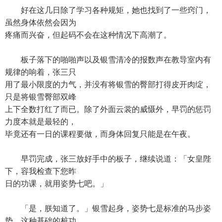
好在这几日除了学习各种规矩，她也找到了一些窍门，
虽然身体依然会因为
疼痛而兴奋，但起码不会在这种情况下高潮了。
板子落下的啪啪声以及银雪清冷的报数声在教导室内有
规律的响着，张三只
用了最小限度的力气，并没有将银雪的臀部打得皮开肉绽，
只是将银雪臀部双峰
上下全数打红了而已。除了外面云裳的威慑外，早罚的惩罚
力度本就是最轻的，
毕竟还有一日的课程要做，而身体回复只能是在午夜。
早罚完成，张三放好手中的板子，继续说道：「女皇陛
下，容我检查下您昨
日的功课，就用姿势七吧。」
「是，朕知道了。」银雪起身，姿势七是标准的马步姿
势，这种基础的桩功