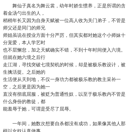
舞仙子真名为舞云裳，幼年时娇生惯养，正是所谓的含
着金汤勺出生的人，
稍稍年长又因为自身天赋被一位高人收为关门弟子，不管是
师父还是同门的师兄
师姐虽说在授业方面十分严厉，但其实都对她这个小师妹十
分宠爱，本人学艺时
也不层懈怠，加之天赋确实不错，不到十年时间便入六境。
但就在她六境之后行
走江湖，寻找突破七境契机的时候，却是被极乐教设计，被
生擒活捉。之后她的
生活便从天到地，不仅一身功力都被极乐教的教主采补一
空，之后更是因为她一
直没有彻底屈服，被贬为普通性奴，以至于极乐教内不管是
什么身份的教徒，都
能羞辱于她，可谓是受尽了屈辱。
一年间，她数次想要自杀都没有成功，如果像其他人那
样以女奴认真做事，