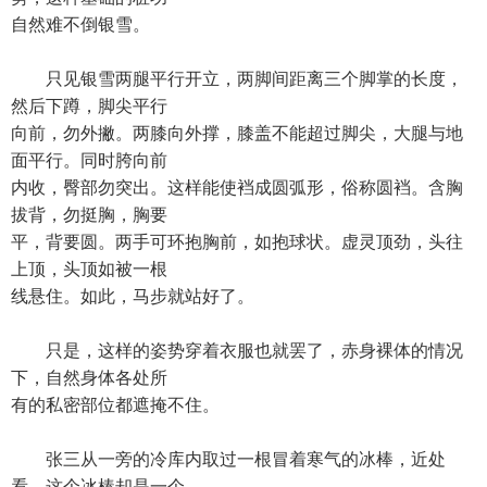
自然难不倒银雪。
只见银雪两腿平行开立，两脚间距离三个脚掌的长度，
然后下蹲，脚尖平行
向前，勿外撇。两膝向外撑，膝盖不能超过脚尖，大腿与地
面平行。同时胯向前
内收，臀部勿突出。这样能使裆成圆弧形，俗称圆裆。含胸
拔背，勿挺胸，胸要
平，背要圆。两手可环抱胸前，如抱球状。虚灵顶劲，头往
上顶，头顶如被一根
线悬住。如此，马步就站好了。
只是，这样的姿势穿着衣服也就罢了，赤身裸体的情况
下，自然身体各处所
有的私密部位都遮掩不住。
张三从一旁的冷库内取过一根冒着寒气的冰棒，近处
看，这个冰棒却是一个