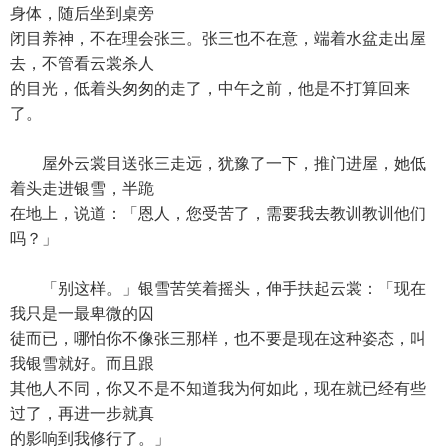
身体，随后坐到桌旁
闭目养神，不在理会张三。张三也不在意，端着水盆走出屋
去，不管看云裳杀人
的目光，低着头匆匆的走了，中午之前，他是不打算回来
了。
屋外云裳目送张三走远，犹豫了一下，推门进屋，她低
着头走进银雪，半跪
在地上，说道：「恩人，您受苦了，需要我去教训教训他们
吗？」
「别这样。」银雪苦笑着摇头，伸手扶起云裳：「现在
我只是一最卑微的囚
徒而已，哪怕你不像张三那样，也不要是现在这种姿态，叫
我银雪就好。而且跟
其他人不同，你又不是不知道我为何如此，现在就已经有些
过了，再进一步就真
的影响到我修行了。」