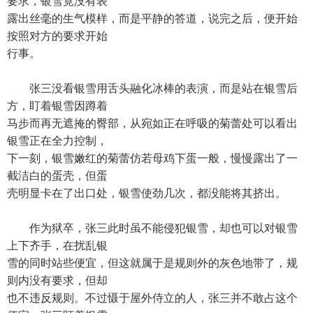
要求，银雪竟没有表
露出丝毫的生气模样，而是平静的答道，说完之后，便开始
按照对方的要求开始
行事。
张三没看银雪用舌头融化冰棒的表演，而是站在银雪后
方，盯着银雪因蹲着
马步而再无遮掩的臀部，从宛如正在呼吸的菊蕾处可以看出
银雪正在全力控制，
下一刻，银雪嫩红的菊蕾仿若母鸡下蛋一般，慢慢露出了一
截洁白的蛋壳，但蛋
壳明显卡在了出口处，银雪使劲几次，都没能将其挤出。
作为狱卒，张三此时虽不能侵犯银雪，却也可以对银雪
上下齐手，在扰乱银
雪的同时站些便宜，但这就属于是规则外的灰色地带了，规
则内没有要求，但却
也不违反规则。不过慑于屋外侍立的人，张三并不敢占这个