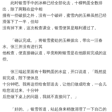
此时银雪手中的冰棒已经全部化去，十棵鸭蛋全数排
出，除了两颗在盆中相
撞有一些破损之外，没有一个破碎，蜜雪内的玉棒虽然已经
滑落下了一半，但却
没有掉下来，这次检查课业，银雪便算是顺利通过了。
「确认完成。」将银雪蜜处的玉棒拔出，带出一汪春
水。张三并没有进行其
他检查，便直接确认道，毕竟刚刚银雪是在他眼前完成的这
些。
张三端起里面有十颗鸭蛋的水盆，开口说道，「既然提
前完成，陛下便休息
十分钟吧。我将这些给食部送去，让他们做成吃食，一会儿
给您送过来。十分钟
后您做下桌上的问题，我就不直接问了。」
「好的。」银雪答道，站起身来稍微清理了一下自己的