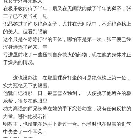
裸女子外再无他人。
在极乐教内待了半年，后又在无间狱内做了半年的狱卒，张
三早已不复当初，见
识品鉴过了许多绝色女子，尤其在无间狱中，不乏绝色榜上
的美人。但看到眼前
这个只是在静静打坐的玉体，哪怕不是第一次，张三便已经
浑身燥热了起来。幸
亏进屋前吃了一些压制自身欲火的药物，现在他的身体才止
于燥热的情况。
这也没办法，在那里裸身打坐的可是绝色榜上第一位，
实力冠绝天下的银雪。
他犹自记得那一日，银雪雪衣独剑，一人便挑了他所在的极
乐帮，很多在他眼里
功力高强的师兄长辈在她的手下宛若幼童，没有任何反抗的
力量。哪怕他视若神
明教主，也没能在她手下走过一合。他当时也在银雪的剑气
中失去了一个耳朵，