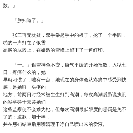
数。」
「朕知道了。」
张三再无犹疑，双手举起手中的板子，抡了一个半圆，
啪的一声打在了银雪
高撅的屁股上，在娇嫩的雪峰上留下了一道红印。
「一。」银雪神色不变，语气平缓的开始报数，入狱七
日，疼痛什么的，她
早就习惯了，唯有一点，她现在的身体会从疼痛中感受到快
感，是她唯一头疼的
地方，前两日时经常被生生打到高潮，每次高潮后虽说执刑
的狱卒碍于云裳她们
这些监察使不会难为她，但每次高潮最低限度的惩罚是免不
了的：道歉，加十棒，
并在惩罚结束后用嘴清理干净自己喷出来的爱液。