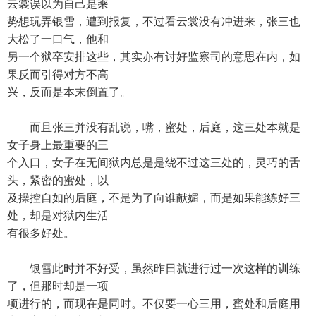
云裳误以为自己是乘
势想玩弄银雪，遭到报复，不过看云裳没有冲进来，张三也
大松了一口气，他和
另一个狱卒安排这些，其实亦有讨好监察司的意思在内，如
果反而引得对方不高
兴，反而是本末倒置了。
而且张三并没有乱说，嘴，蜜处，后庭，这三处本就是
女子身上最重要的三
个入口，女子在无间狱内总是是绕不过这三处的，灵巧的舌
头，紧密的蜜处，以
及操控自如的后庭，不是为了向谁献媚，而是如果能练好三
处，却是对狱内生活
有很多好处。
银雪此时并不好受，虽然昨日就进行过一次这样的训练
了，但那时却是一项
项进行的，而现在是同时。不仅要一心三用，蜜处和后庭用