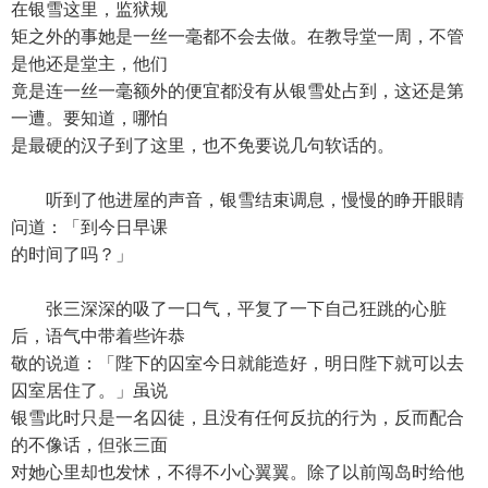
在银雪这里，监狱规
矩之外的事她是一丝一毫都不会去做。在教导堂一周，不管
是他还是堂主，他们
竟是连一丝一毫额外的便宜都没有从银雪处占到，这还是第
一遭。要知道，哪怕
是最硬的汉子到了这里，也不免要说几句软话的。
听到了他进屋的声音，银雪结束调息，慢慢的睁开眼睛
问道：「到今日早课
的时间了吗？」
张三深深的吸了一口气，平复了一下自己狂跳的心脏
后，语气中带着些许恭
敬的说道：「陛下的囚室今日就能造好，明日陛下就可以去
囚室居住了。」虽说
银雪此时只是一名囚徒，且没有任何反抗的行为，反而配合
的不像话，但张三面
对她心里却也发怵，不得不小心翼翼。除了以前闯岛时给他