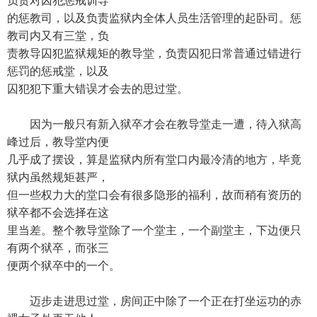
负责对囚犯惩戒训导
的惩教司，以及负责监狱内全体人员生活管理的起卧司。惩
教司内又有三堂，负
责教导囚犯监狱规矩的教导堂，负责囚犯日常普通过错进行
惩罚的惩戒堂，以及
囚犯犯下重大错误才会去的思过堂。
因为一般只有新入狱卒才会在教导堂走一遭，待入狱高
峰过后，教导堂内便
几乎成了摆设，算是监狱内所有堂口内最冷清的地方，毕竟
狱内虽然规矩甚严，
但一些权力大的堂口会有很多隐形的福利，故而稍有资历的
狱卒都不会选择在这
里当差。整个教导堂除了一个堂主，一个副堂主，下边便只
有两个狱卒，而张三
便两个狱卒中的一个。
迈步走进思过堂，房间正中除了一个正在打坐运功的赤