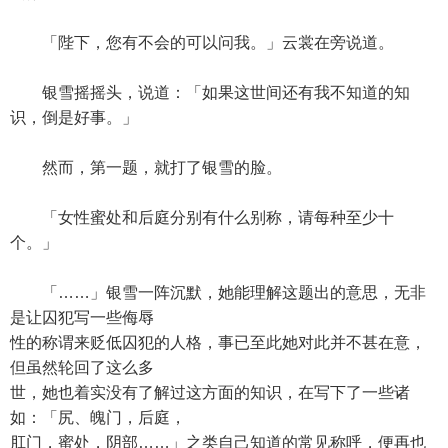
「陛下，您有不会的可以问我。」云裳在旁说道。
银雪摇摇头，说道：「如果这世间还有我不知道的知
识，倒是好事。」
然而，第一题，就打了银雪的脸。
「女性蜜处和后庭分别有什么别称，请每种至少十
个。」
「……」银雪一阵沉默，她能理解这题出的意思，无非
是让囚犯写一些侮辱
性的称谓来贬低囚犯的人格，事已至此她对此并不甚在意，
但虽然轮回了这么多
世，她也着实没有了解过这方面的知识，在写下了一些诸
如：「尻、魄门，后庭，
肛门，蜜处，阴部……」之类自己知道的常见称呼，便再也