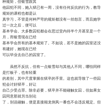
种规矩，但银雪跟其
他囚犯不同，她入狱已有一周，没有任何反抗的行为，教导
规矩的课程也都是认
真学习，不管是何种严苛的规矩都没有一丝怨言，而且她学
过一次之后，便可以
基本学会。大多数囚犯都会在思过堂内待半个月甚至是一个
月，而银雪现在已经
基本学会所有的基本规矩了。不如说，若不是她的囚室还没
有建好，她现在已经
可以毕业去自己的囚室了。
虽然不反抗，但有一点银雪却与其他人不同，哪怕同样
是打板子，也有轻重
的差别，其中尺度掌握在狱卒的手里。这也就导致了一些囚
犯会讨好狱卒，好让
自己少受点罪。除非必要，狱卒并不能碰触女囚，但如果女
囚同意那就另当别论
了，别说碰触，便是直接颠龙倒凤一番也不会违反规定。但