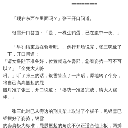
==========
「现在东西在里面吗？」张三开口问道。
银雪开口答道：「是，十棵生鸭蛋，已在腹中一夜。」
「早罚结束后在验看吧。」例行开场说完，张三犹豫了
一下，开口问道：
「请女皇陛下准备好，位置就选在臀部，您看姿势一可不可
以？」「全凭大人吩
咐。」听了张三的话，银雪答应了一声后，原地转了个身，
将自己高高撅起的屁
股对准了张三，开口说道：「姿势一准备完成，请大人赐
棒。」
张三此时已从旁边的刑具架上取过了个板子，见银雪已
经摆好了姿势，银雪
的姿势极为标准，屁股撅起的角度不仅正适合他上板，两瓣