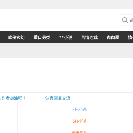
武侠玄幻
重口另类
**小说
言情连载
肉肉屋
情
欢的作者加油吧！ 认真回复交流
是一个建议都会成为作者创作的动力
7色小说
5H小说
娇妻很甜