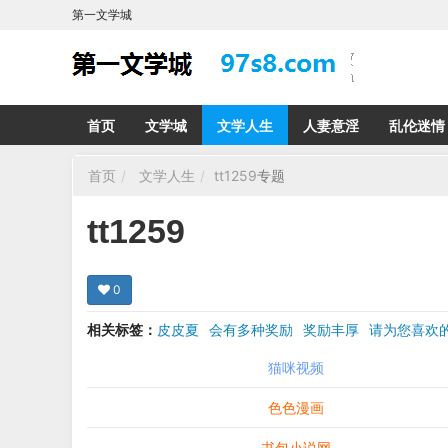
第一文学城
首页
文学城
文学人生
人妻意淫
乱伦迷情
首页
文学人生
tt1259
专题
tt1259
0
相关标签：
皮皮夏
会有多种奖励
奖励丰厚
请为您喜
希望在回复那里留下您的心得感受 您的留言哪怕只
猫咪视频
色色漫画
书包小说网