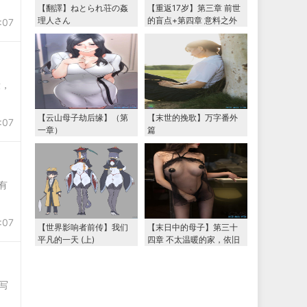
【翻譯】ねとられ荘の姦
【重返17岁】第三章 前世
理人さん
的盲点+第四章 意料之外
:07
的相认+番外篇（本文为女
主第一视角，两万字更
新）
段，
【云山母子劫后缘】（第
【末世的挽歌】万字番外
:07
一章）
篇
有
:07
【世界影响者前传】我们
【末日中的母子】第三十
平凡的一天 (上)
四章 不太温暖的家，依旧
温暖的妈妈（下） 两万字
大更新
写