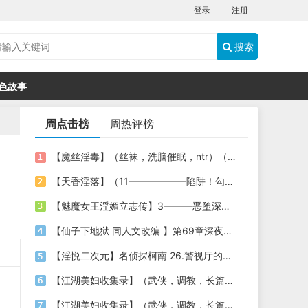
登录
注册
搜索
色故事
周点击榜
周热评榜
【魔丝淫毒】（丝袜，洗脑催眠，ntr）（24）（我不想）
【天香淫落】（11——————陷阱！勾结的警局调教（下））
【魅魔女王淫媚立志传】3———恶堕深渊的开端
【仙子下地狱 同人文改编 】第69章深夜窥淫戏 交心与交性(二)(纯爱+各种情趣玩法)
【淫悦二次元】名侦探柯南 26.警视厅的隐藏淫娃
【江湖美妇收集录】（武侠，调教，长篇）（6）（师娘篇）
【江湖美妇收集录】（武侠，调教，长篇）（13）（下山历练篇）