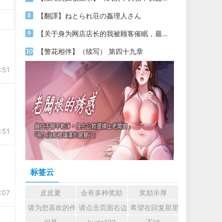
【翻譯】ねとられ荘の姦理人さん
【关于身为网店店长的我被顾客催眠，最终堕落为丝袜发情母狗这件事】（18～20）
【警花相伴】（续写） 第四十九章
:51
:51
标签云
:07
皮皮夏
会有多种奖励
奖励丰厚
请为您喜欢的作者加油吧！ 认真回复交流
请点击页面右边的小手图标支持楼主。
希望在回复那里留下您的心