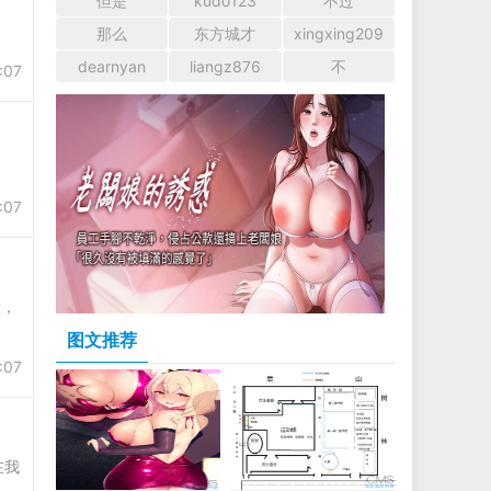
但是
kudo123
不过
那么
东方城才
xingxing209
dearnyan
liangz876
不
:07
:07
段，
图文推荐
:07
在我