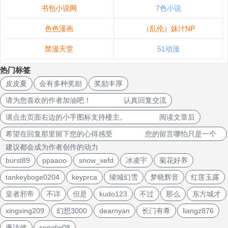
书包小说网
7色小说
色色漫画
（乱伦）妹汁NP
禁漫天堂
51动漫
热门标签
皮皮夏
会有多种奖励
奖励丰厚
请为您喜欢的作者加油吧！ 认真回复交流
请点击页面右边的小手图标支持楼主。 阅读文章后
希望在回复那里留下您的心得感受 您的留言哪怕只是一个
建议都会成为作者创作的动力
burst89
ppaaoo
snow_xefd
冰凌宇
菊花好养
tankeyboge0204
keyprca
绫城幻雪
梦晓辉音
红莲玉露
皇者邪帝
不详
但是
kudo123
不过
那么
东方城才
xingxing209
幻想3000
dearnyan
长门有希
liangz876
廉访使
senglin08