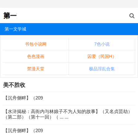
第一文学城
书包小说网
7色小说
色色漫画
囚爱（民国H）
禁漫天堂
极品淫乱合集
美不胜收
【沉舟侧畔】（209
【水浒揭秘：高衙内与林娘子不为人知的故事】（又名贞芸劫）
（第二部）（第十一回）（ ... ...
【沉舟侧畔】（209