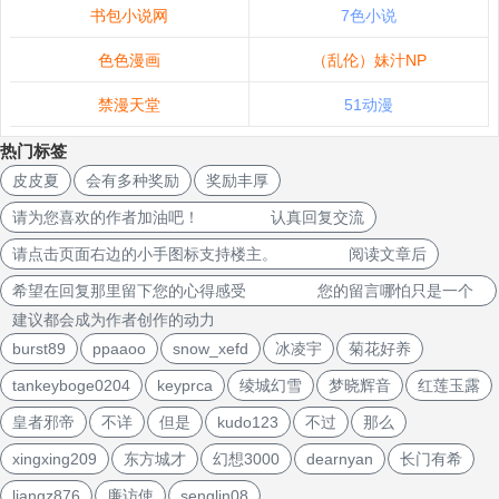
书包小说网
7色小说
色色漫画
（乱伦）妹汁NP
禁漫天堂
51动漫
热门标签
皮皮夏
会有多种奖励
奖励丰厚
请为您喜欢的作者加油吧！ 认真回复交流
请点击页面右边的小手图标支持楼主。 阅读文章后
希望在回复那里留下您的心得感受 您的留言哪怕只是一个
建议都会成为作者创作的动力
burst89
ppaaoo
snow_xefd
冰凌宇
菊花好养
tankeyboge0204
keyprca
绫城幻雪
梦晓辉音
红莲玉露
皇者邪帝
不详
但是
kudo123
不过
那么
xingxing209
东方城才
幻想3000
dearnyan
长门有希
liangz876
廉访使
senglin08