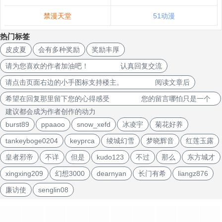
禁漫天堂
51动漫
热门标签
皮皮夏
会有多种奖励
奖励丰厚
请为您喜欢的作者加油吧！ 认真回复交流
请点击页面右边的小手图标支持楼主。 阅读文章后
希望在回复那里留下您的心得感受 您的留言哪怕只是一个
建议都会成为作者创作的动力
burst89
ppaaoo
snow_xefd
冰凌宇
菊花好养
tankeyboge0204
keyprca
绫城幻雪
梦晓辉音
红莲玉露
皇者邪帝
不详
但是
kudo123
不过
那么
东方城才
xingxing209
幻想3000
dearnyan
长门有希
liangz876
廉访使
senglin08
文
章