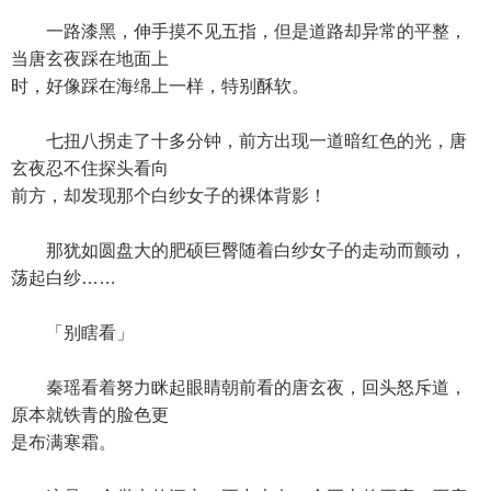
一路漆黑，伸手摸不见五指，但是道路却异常的平整，
当唐玄夜踩在地面上
时，好像踩在海绵上一样，特别酥软。
七扭八拐走了十多分钟，前方出现一道暗红色的光，唐
玄夜忍不住探头看向
前方，却发现那个白纱女子的裸体背影！
那犹如圆盘大的肥硕巨臀随着白纱女子的走动而颤动，
荡起白纱……
「别瞎看」
秦瑶看着努力眯起眼睛朝前看的唐玄夜，回头怒斥道，
原本就铁青的脸色更
是布满寒霜。