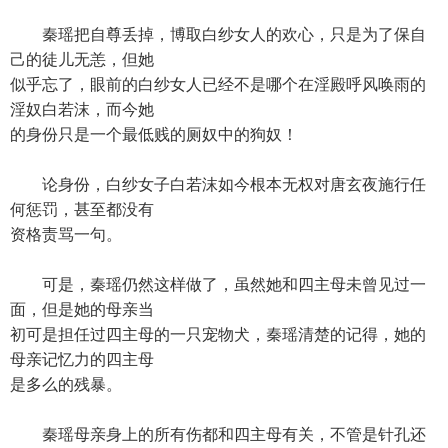
秦瑶把自尊丢掉，博取白纱女人的欢心，只是为了保自
己的徒儿无恙，但她
似乎忘了，眼前的白纱女人已经不是哪个在淫殿呼风唤雨的
淫奴白若沫，而今她
的身份只是一个最低贱的厕奴中的狗奴！
论身份，白纱女子白若沫如今根本无权对唐玄夜施行任
何惩罚，甚至都没有
资格责骂一句。
可是，秦瑶仍然这样做了，虽然她和四主母未曾见过一
面，但是她的母亲当
初可是担任过四主母的一只宠物犬，秦瑶清楚的记得，她的
母亲记忆力的四主母
是多么的残暴。
秦瑶母亲身上的所有伤都和四主母有关，不管是针孔还