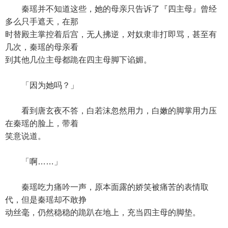
秦瑶并不知道这些，她的母亲只告诉了『四主母』曾经
多么只手遮天，在那
时替殿主掌控着后宫，无人拂逆，对奴隶非打即骂，甚至有
几次，秦瑶的母亲看
到其他几位主母都跪在四主母脚下谄媚。
「因为她吗？」
看到唐玄夜不答，白若沫忽然用力，白嫩的脚掌用力压
在秦瑶的脸上，带着
笑意说道。
「啊……」
秦瑶吃力痛吟一声，原本面露的娇笑被痛苦的表情取
代，但是秦瑶却不敢挣
动丝毫，仍然稳稳的跪趴在地上，充当四主母的脚垫。