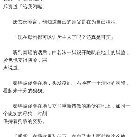
斥责道「给我闭嘴」
唐玄夜哑言，他知道自己的师父是在为自己牺牲。
「现在母狗都可以训斥主人了吗？还真是可笑」
听到秦瑶的话后，白若沫一脚踢开跪趴在地上的脚垫，
脸色也变得阴冷，寒
声说道。
秦瑶被踢翻在地，头发凌乱，右脸有一个清晰的脚印，
看起来十分的狼狈。
秦瑶被踢翻在地后立马重新恭敬的跪伏在地上，如同一
个忠实的母狗，时刻
保持着狗趴的姿势。
「贱货，在我这里装低下，在自己主人面前敢这么放