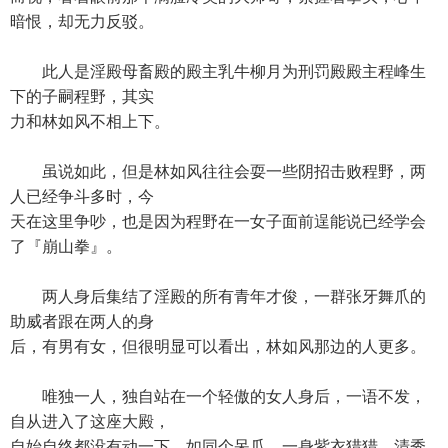
暗恨，却无力反驳。
此人是淫殿母畜殿的殿主乳牛柳月为刑罚殿殿主程峰生
下的子嗣程野，其实
力和林如风不相上下。
虽说如此，但是林如风往往会耍一些阴招击败程野，两
人已经争斗多时，今
天在这里争吵，也是因为程野在一女子面前逞能说已经学会
了『崩山拳』。
两人身后集结了淫殿的所有青年才俊，一群张牙舞爪的
助威者跟在两人的身
后，有男有女，但很明显可以看出，林如风那边的人更多。
唯独一人，独自站在一个轻傲的女人身后，一语不发，
自从进入了这座大殿，
自始自终都没有动一下，如同个呆瓜，一身紫衣猎猎，清秀