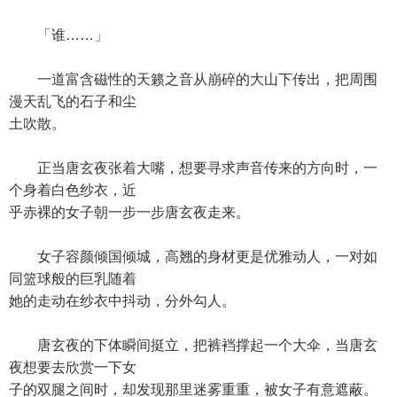
「谁……」
一道富含磁性的天籁之音从崩碎的大山下传出，把周围
漫天乱飞的石子和尘
土吹散。
正当唐玄夜张着大嘴，想要寻求声音传来的方向时，一
个身着白色纱衣，近
乎赤裸的女子朝一步一步唐玄夜走来。
女子容颜倾国倾城，高翘的身材更是优雅动人，一对如
同篮球般的巨乳随着
她的走动在纱衣中抖动，分外勾人。
唐玄夜的下体瞬间挺立，把裤裆撑起一个大伞，当唐玄
夜想要去欣赏一下女
子的双腿之间时，却发现那里迷雾重重，被女子有意遮蔽。