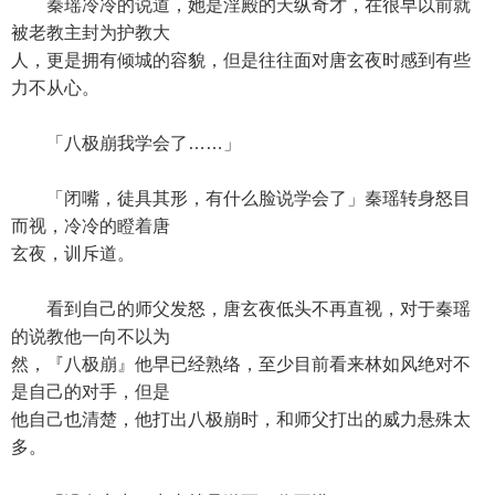
秦瑶冷冷的说道，她是淫殿的天纵奇才，在很早以前就
被老教主封为护教大
人，更是拥有倾城的容貌，但是往往面对唐玄夜时感到有些
力不从心。
「八极崩我学会了……」
「闭嘴，徒具其形，有什么脸说学会了」秦瑶转身怒目
而视，冷冷的瞪着唐
玄夜，训斥道。
看到自己的师父发怒，唐玄夜低头不再直视，对于秦瑶
的说教他一向不以为
然，『八极崩』他早已经熟络，至少目前看来林如风绝对不
是自己的对手，但是
他自己也清楚，他打出八极崩时，和师父打出的威力悬殊太
多。