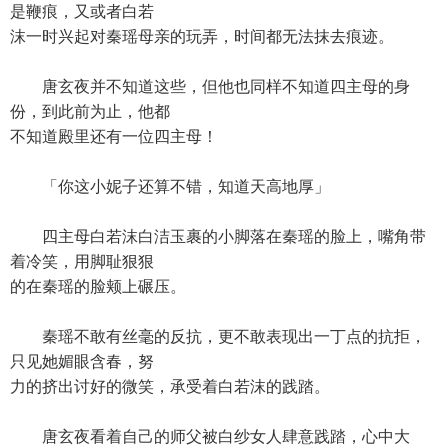
是鞭痕，又或者白若
沫一时兴起对秦瑶母亲的玩弄，时间都无法抹去痕迹。
唐玄夜并不知道这些，但他也同样不知道四主母的身
份，到此前为止，他都
不知道殿里还有一位四主母！
「你这小妮子还算不错，知道天高地厚」
四主母白若沫白洁玉裹的小脚落在秦瑶的脸上，嘴角带
着冷笑，用脚耻狠狠
的在秦瑶的脸颊上碾压。
秦瑶不敢有丝毫的反抗，更不敢表现出一丁点的抗拒，
只见她媚眼含春，努
力的挤出讨好的微笑，承受着白若沫的践踏。
唐玄夜看着自己的师父被白纱女人肆意践踏，心中大