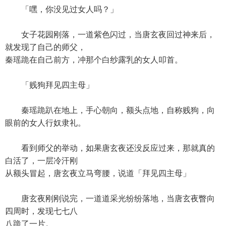
「嘿，你没见过女人吗？」
女子花园刚落，一道紫色闪过，当唐玄夜回过神来后，
就发现了自己的师父，
秦瑶跪在自己前方，冲那个白纱露乳的女人叩首。
「贱狗拜见四主母」
秦瑶跪趴在地上，手心朝向，额头点地，自称贱狗，向
眼前的女人行奴隶礼。
看到师父的举动，如果唐玄夜还没反应过来，那就真的
白活了，一层冷汗刚
从额头冒起，唐玄夜立马弯腰，说道「拜见四主母」
唐玄夜刚刚说完，一道道采光纷纷落地，当唐玄夜瞥向
四周时，发现七七八
八跪了一片。