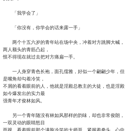
「我学会了」
「你没有，你学会的话来露一手」
两个十五六岁的青年站在场中央，冲着对方跳脚大喊，
两人额头的青筋凸起，
恨不得现在就过去把对方痛扁一手。
一人身穿青色长袍，面孔儒雅，好似一个翩翩少年，但
是嘴角却勾着冷笑，
不屑的看着眼前的人，他就是淫殿总教主的大徒，也是淫殿
如今爆发出的实力最
强青年才俊林如风。
另一个青年随没有林如风那样的韵味，却也非常俊朗，
一双灵动的眼睛怒目
而视，看着眼前那个满脸冷笑的大师哥，紧握着拳头，心中