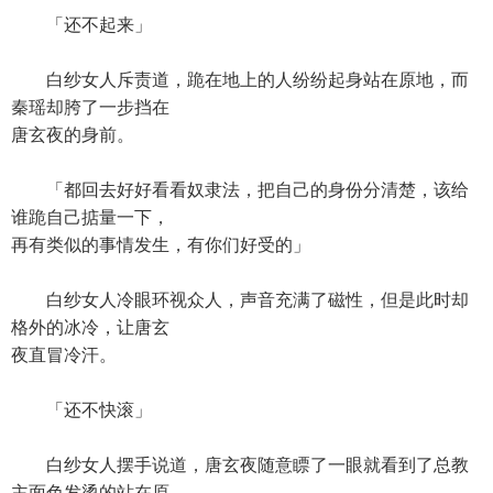
「还不起来」
白纱女人斥责道，跪在地上的人纷纷起身站在原地，而
秦瑶却胯了一步挡在
唐玄夜的身前。
「都回去好好看看奴隶法，把自己的身份分清楚，该给
谁跪自己掂量一下，
再有类似的事情发生，有你们好受的」
白纱女人冷眼环视众人，声音充满了磁性，但是此时却
格外的冰冷，让唐玄
夜直冒冷汗。
「还不快滚」
白纱女人摆手说道，唐玄夜随意瞟了一眼就看到了总教
主面色发烫的站在原