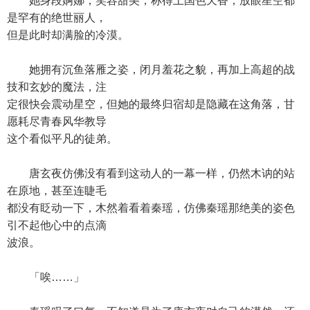
她身段婀娜，笑容甜美，称得上国色天香，放眼星空都
是罕有的绝世丽人，
但是此时却满脸的冷漠。
她拥有沉鱼落雁之姿，闭月羞花之貌，再加上高超的战
技和玄妙的魔法，注
定很快会震动星空，但她的最终归宿却是隐藏在这角落，甘
愿耗尽青春风华教导
这个看似平凡的徒弟。
唐玄夜仿佛没有看到这动人的一幕一样，仍然木讷的站
在原地，甚至连睫毛
都没有眨动一下，木然着看着秦瑶，仿佛秦瑶那绝美的姿色
引不起他心中的点滴
波浪。
「唉……」