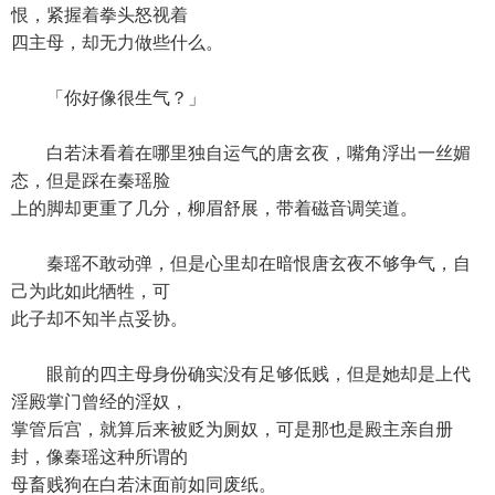
恨，紧握着拳头怒视着
四主母，却无力做些什么。
「你好像很生气？」
白若沫看着在哪里独自运气的唐玄夜，嘴角浮出一丝媚
态，但是踩在秦瑶脸
上的脚却更重了几分，柳眉舒展，带着磁音调笑道。
秦瑶不敢动弹，但是心里却在暗恨唐玄夜不够争气，自
己为此如此牺牲，可
此子却不知半点妥协。
眼前的四主母身份确实没有足够低贱，但是她却是上代
淫殿掌门曾经的淫奴，
掌管后宫，就算后来被贬为厕奴，可是那也是殿主亲自册
封，像秦瑶这种所谓的
母畜贱狗在白若沫面前如同废纸。