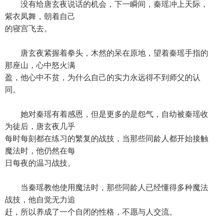
没有给唐玄夜说话的机会，下一瞬间，秦瑶冲上天际，
紫衣凤舞，朝着自己
的寝宫飞去。
唐玄夜紧握着拳头，木然的呆在原地，望着秦瑶手指的
那座山，心中怒火满
盈，他心中不贫，为什么自己的实力永远得不到师父的认
同。
她对秦瑶有着感恩，但是更多的是怨气，自幼被秦瑶收
为徒后，唐玄夜几乎
每时每刻都在练习的繁复的战技，当那些同龄人都开始接触
魔法时，他仍然在每
日每夜的温习战技。
当秦瑶教他使用魔法时，那些同龄人已经懂得多种魔法
战技，他自觉无力追
赶，所以养成了一个自闭的性格，不愿与人交流。