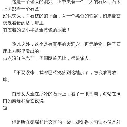
这是一个偌大的洞穴，正中央有一个巨大的石床，石床
上面扔着一个石盒，
好似枕头，而石枕的的下面，有一个黑色的铁盆，如果唐玄
夜没看错的话，哪里
有装着的是小半盆金黄色的尿液！
除此之外，这个足有百平的大洞穴，再无他物，除了石
床上方哪里发出的一
点点暗红色光芒，周围阴冷无比，很是渗人。
「不要紧张，我都已经沦落到这地步了，怎么敢再放
肆」
白纱女人坐在冰冷的石床上，看了一眼四周，对站在洞
口的秦瑶和唐玄夜说
道。
但是听在秦瑶和唐玄夜的耳朵，却觉得这句话不像是对