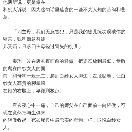
他两所说，更是像在
和别人诉说，因为这句话里蕴含的一些不为人知的苦闷和悲
意。
「四主母，我们无意冒犯，只是我的徒儿练功误破你的
寝宫，贱狗愿意替徒
儿受罚，只求四主母饶过冒失的徒儿」
秦瑶一改在唐玄夜面前的轻傲，把姿态放到最低，恭敬
的爬在白纱女人的面
前，和母狗一般无二，爬到白纱女人脚边，左脸贴地，让白
纱女人高贵的脚掌踩
在她的右脸上，卑微到极点。
唐玄夜心中一痛，自己的师父在自己面前一向轻傲，可
现在竟然把与生俱来
的轻傲收起，宛如秘典中最忠实的母狗一样，取悦白纱女
人。