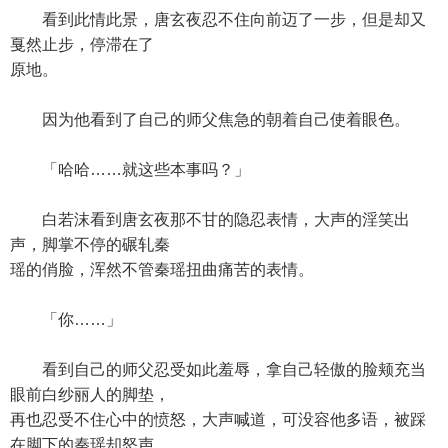
看到此情此景，唐玄夜忍不住向前迈了一步，但是却又
戛然止步，停滞在了
原地。
因为他看到了自己的师父焦急的朝着自己使着眼色。
「哈哈……就这些本事吗？」
白若沫看到唐玄夜那不甘的隐忍表情，大声的淫笑出
声，脚掌不停的碾轧秦
瑶的俏脸，浑然不管秦瑶扭曲痛苦的表情。
「你……」
看到自己的师父忍受如此羞辱，拿自己轻傲的脸颊充当
眼前白纱丽人的脚垫，
再也忍受不住心中的愤怒，大声喊道，可没容他多语，被踩
在脚下的秦瑶却怒声