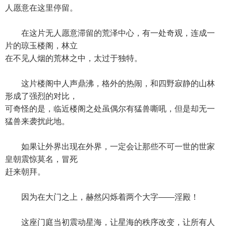
人愿意在这里停留。
在这片无人愿意滞留的荒泽中心，有一处奇观，连成一
片的琼玉楼阁，林立
在不见人烟的荒林之中，太过于独特。
这片楼阁中人声鼎沸，格外的热闹，和四野寂静的山林
形成了强烈的对比，
可奇怪的是，临近楼阁之处虽偶尔有猛兽嘶吼，但是却无一
猛兽来袭扰此地。
如果让外界出现在外界，一定会让那些不可一世的世家
皇朝震惊莫名，冒死
赶来朝拜。
因为在大门之上，赫然闪烁着两个大字——淫殿！
这座门庭当初震动星海，让星海的秩序改变，让所有人