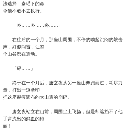
法选择，秦瑶下的命
令他不敢不去执行。
「咚……咚……咚……」
在往后的一个月，那座山周围，不停的响起沉闷的敲击
声，好似闷雷，让整
个山谷都在震动。
「砰……」
终于在一个月后，唐玄夜从另一座山奔跑而过，耗尽力
量，打出一道拳印，
把这座裂痕满布的大山震的崩碎。
唐玄夜站立在山前，周围尘土飞扬，但是却遮挡不了他
手背流出的鲜血的艳
丽！