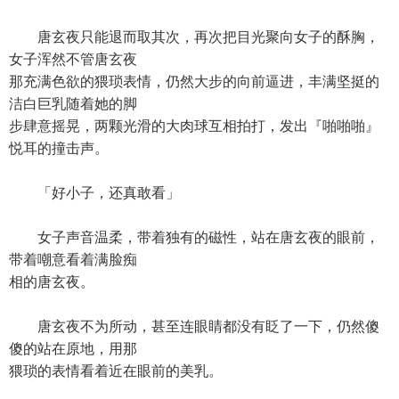
唐玄夜只能退而取其次，再次把目光聚向女子的酥胸，
女子浑然不管唐玄夜
那充满色欲的猥琐表情，仍然大步的向前逼进，丰满坚挺的
洁白巨乳随着她的脚
步肆意摇晃，两颗光滑的大肉球互相拍打，发出『啪啪啪』
悦耳的撞击声。
「好小子，还真敢看」
女子声音温柔，带着独有的磁性，站在唐玄夜的眼前，
带着嘲意看着满脸痴
相的唐玄夜。
唐玄夜不为所动，甚至连眼睛都没有眨了一下，仍然傻
傻的站在原地，用那
猥琐的表情看着近在眼前的美乳。