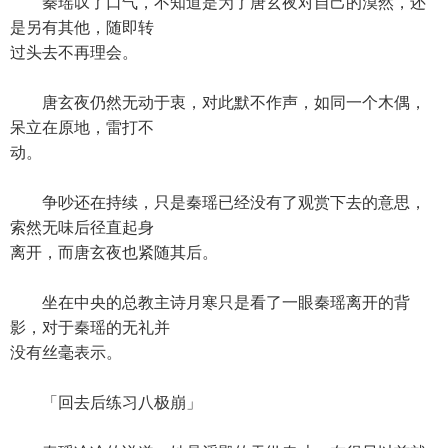
秦瑶叹了口气，不知道是为了唐玄夜对自己的漠然，还
是另有其他，随即转
过头去不再理会。
唐玄夜仍然无动于衷，对此默不作声，如同一个木偶，
呆立在原地，雷打不
动。
争吵还在持续，只是秦瑶已经没有了观赏下去的意思，
索然无味后径直起身
离开，而唐玄夜也紧随其后。
坐在中央的总教主诗月寒只是看了一眼秦瑶离开的背
影，对于秦瑶的无礼并
没有丝毫表示。
「回去后练习八极崩」