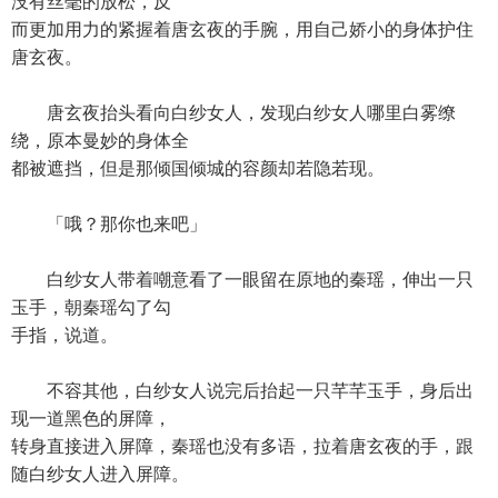
没有丝毫的放松，反
而更加用力的紧握着唐玄夜的手腕，用自己娇小的身体护住
唐玄夜。
唐玄夜抬头看向白纱女人，发现白纱女人哪里白雾缭
绕，原本曼妙的身体全
都被遮挡，但是那倾国倾城的容颜却若隐若现。
「哦？那你也来吧」
白纱女人带着嘲意看了一眼留在原地的秦瑶，伸出一只
玉手，朝秦瑶勾了勾
手指，说道。
不容其他，白纱女人说完后抬起一只芊芊玉手，身后出
现一道黑色的屏障，
转身直接进入屏障，秦瑶也没有多语，拉着唐玄夜的手，跟
随白纱女人进入屏障。