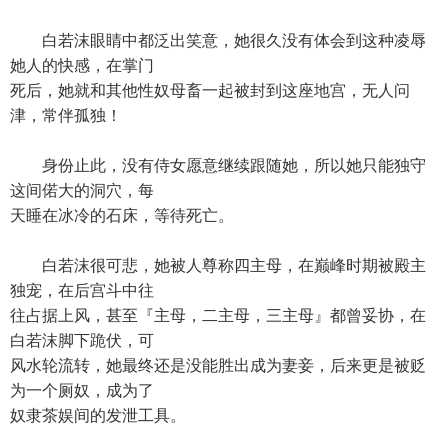
白若沫眼睛中都泛出笑意，她很久没有体会到这种凌辱
她人的快感，在掌门
死后，她就和其他性奴母畜一起被封到这座地宫，无人问
津，常伴孤独！
身份止此，没有侍女愿意继续跟随她，所以她只能独守
这间偌大的洞穴，每
天睡在冰冷的石床，等待死亡。
白若沫很可悲，她被人尊称四主母，在巅峰时期被殿主
独宠，在后宫斗中往
往占据上风，甚至『主母，二主母，三主母』都曾妥协，在
白若沫脚下跪伏，可
风水轮流转，她最终还是没能胜出成为妻妾，后来更是被贬
为一个厕奴，成为了
奴隶茶娱间的发泄工具。